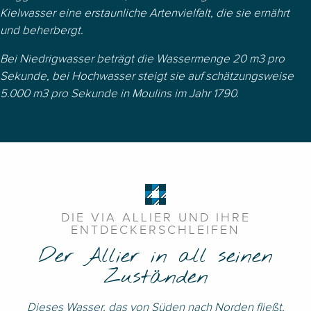
Kielwasser eine erstaunliche Artenvielfalt, die sie ernährt
und beherbergt.
Bei Niedrigwasser beträgt die Wassermenge 20 m3 pro
Sekunde, bei Hochwasser steigt sie auf schätzungsweise
5.000 m3 pro Sekunde in Moulins im Jahr 1790.
DIE VIA ALLIER UND IHRE
ENTDECKERSCHLEIFEN
Der Allier in all seinen
Zuständen
Dieses Wasser, das von Süden nach Norden fließt,