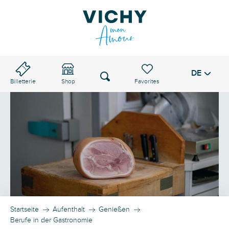
Aller
au
VICHY-PASS
contenu
principal
DE
Voir les favoris
Suche
Billetterie
Shop
Startseite
Aufenthalt
Genießen
Berufe in der Gastronomie