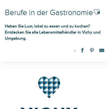
Ajouter a
Berufe in der Gastronomie
Haben Sie Lust, lokal zu essen und zu kochen?
Entdecken Sie alle Lebensmittelhändler in Vichy und
Umgebung.
La Vie Claire Vichy
Apar'Thé
La Golosita
Au Fin Palais
Espace Toubio
Jus de Carotte éditions
Cave à Louise
L'art-TEAsane