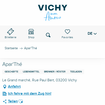
Aller
au
VICHY-PASS
contenu
principal
DE
Voir les favoris
Suche
Billetterie
Shop
Startseite
Apar'Thé
Apar'Thé
GESCHÄFTE
LEBENSMITTEL
BRENNER / RÖSTER
TEELADEN
Le Grand marché, Rue Paul Bert, 03200 Vichy
Anfahrt
Ich fahre mit dem Zug hin!
Ajouter aux favoris
Teilen