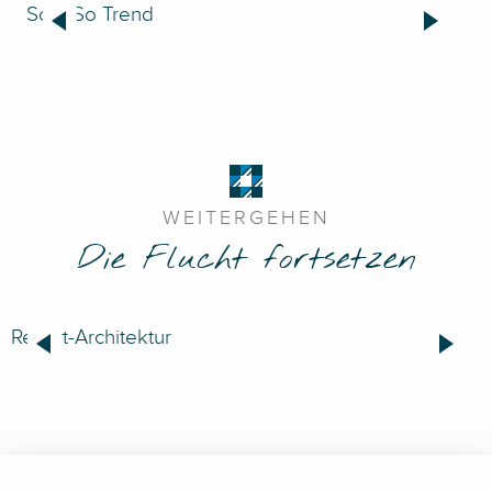
So.Z So Trend
Gr
WEITERGEHEN
Die Flucht fortsetzen
Resort-Architektur