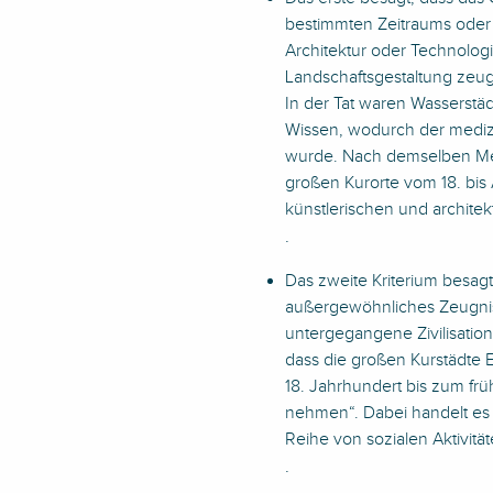
bestimmten Zeitraums oder 
Architektur oder Technolog
Landschaftsgestaltung zeu
In der Tat waren Wasserst
Wissen, wodurch der medizi
wurde. Nach demselben Mec
großen Kurorte vom 18. bis
künstlerischen und archite
.
Das zweite Kriterium besagt
außergewöhnliches Zeugnis 
untergegangene Zivilisatio
dass die großen Kurstädte E
18. Jahrhundert bis zum fr
nehmen“. Dabei handelt es 
Reihe von sozialen Aktivitä
.