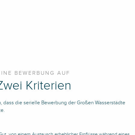
EINE BEWERBUNG AUF
Zwei Kriterien
 dass die serielle Bewerbung der Großen Wasserstädte
te.
 Gut „von einem Austausch erheblicher Einflüsse während eines