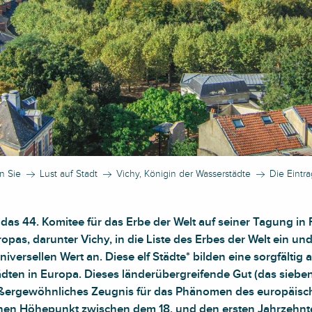
n Sie
Lust auf Stadt
Vichy, Königin der Wasserstädte
Die Eintr
 das 44. Komitee für das Erbe der Welt auf seiner Tagung in 
pas, darunter Vichy, in die Liste des Erbes der Welt ein un
versellen Wert an. Diese elf Städte* bilden eine sorgfältig
dten in Europa. Dieses länderübergreifende Gut (das siebe
 außergewöhnliches Zeugnis für das Phänomen des europäis
inen Höhepunkt zwischen dem 18. und den ersten Jahrzehnte