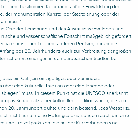
in einem bestimmten Kulturraum auf die Entwicklung der
ie, der monumentalen Künste, der Stadtplanung oder der
gen muss.“
ädte Orte der Forschung und des Austauschs von Ideen und
nische und wissenschaftliche Fortschritt maßgeblich gefördert
hanismus, aber in einem anderen Register, trugen die
 Anfang des 20. Jahrhunderts auch zur Verbreitung der großen
ktonischen Strömungen in den europäischen Städten bei.
, dass ein Gut „ein einzigartiges oder zumindest
über eine kulturelle Tradition oder eine lebende oder
n ablegen“ muss. In diesem Punkt hat die UNESCO anerkannt,
uropas Schauplatz einer kulturellen Tradition waren, die vom
ühen 20. Jahrhundert blühte und darin bestand, „das Wasser zu
sich nicht nur um eine Heilungspraxis, sondern auch um eine
ten und Freizeitpraktiken, die mit der Kur verbunden sind.