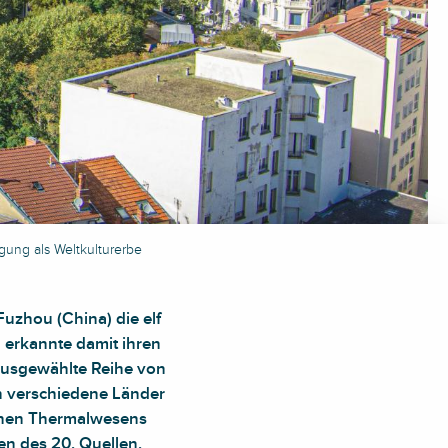
agung als Weltkulturerbe
Fuzhou (China) die elf
d erkannte damit ihren
 ausgewählte Reihe von
n verschiedene Länder
chen Thermalwesens
n des 20. Quellen,