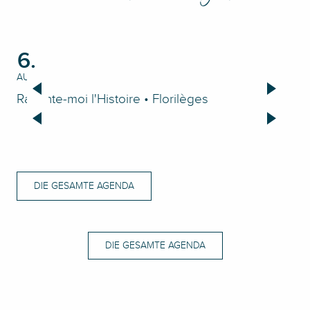
6.
6
AUG
AU
Raconte-moi l'Histoire • Florilèges
Ap
DIE GESAMTE AGENDA
DIE GESAMTE AGENDA