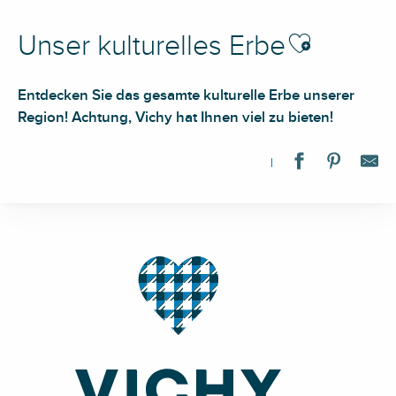
Ajouter aux favor
Unser kulturelles Erbe
Entdecken Sie das gesamte kulturelle Erbe unserer
Region! Achtung, Vichy hat Ihnen viel zu bieten!
Street Art City
Château de Montgilbert
Le château de Montmorillon
Monument aux morts
Chapelle de l'Hôtel Dieu
Eglise Saint Cosme et Saint Damien
Kiosque à musique de la source de l'Hôpital
Monument Jean Zay
Maison "Barathon"