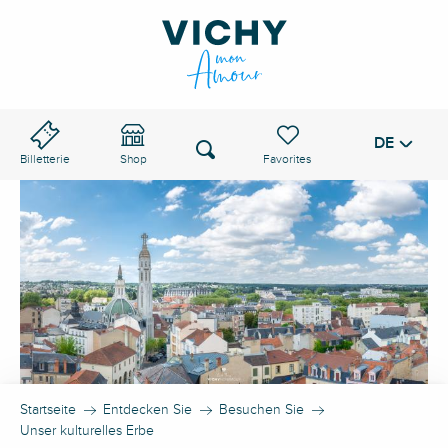
Aller
au
VICHY-PASS
contenu
principal
DE
Voir les favoris
Suche
Billetterie
Shop
Startseite
Entdecken Sie
Besuchen Sie
Unser kulturelles Erbe