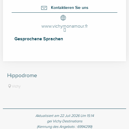
Kontaktieren Sie uns
www.vichymonamour.fr
Gesprochene Sprachen
Gesprochene Sprachen
Hippodrome
Vichy
Aktualisiert am 22 Juli 2026 Um 15:14
gei Vichy Destinations
(Kennung des Angebots :
6994299
)