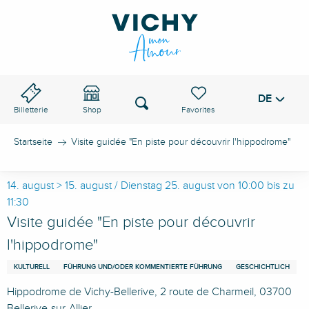
Aller
au
VICHY-PASS
contenu
principal
DE
Voir les favoris
Suche
Billetterie
Shop
Startseite
Visite guidée "En piste pour découvrir l'hippodrome"
14. august > 15. august / Dienstag 25. august von 10:00 bis zu
11:30
Visite guidée "En piste pour découvrir
l'hippodrome"
KULTURELL
FÜHRUNG UND/ODER KOMMENTIERTE FÜHRUNG
GESCHICHTLICH
Hippodrome de Vichy-Bellerive, 2 route de Charmeil, 03700
Bellerive-sur-Allier