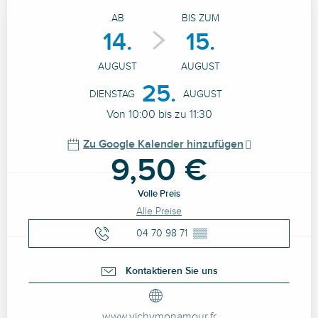
Öffnungszeiten & Kontaktdaten
AB
BIS ZUM
14.
15.
AUGUST
AUGUST
25.
DIENSTAG
AUGUST
Von 10:00 bis zu 11:30
Zu Google Kalender hinzufügen
9,50 €
Volle Preis
Alle Preise
04 70 98 71
▒▒
Kontaktieren Sie uns
www.vichymonamour.fr