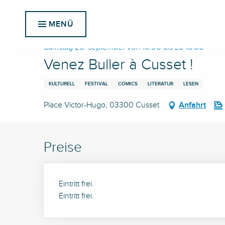
Aller
Startseite
Venez Buller à Cusset !
au
MENÜ
contenu
principal
Samstag 26. september von 10:00 bis zu 18:00
Venez Buller à Cusset !
KULTURELL
FESTIVAL
COMICS
LITERATUR
LESEN
Place Victor-Hugo, 03300 Cusset
Anfahrt
Preise
Eintritt frei.
Eintritt frei.