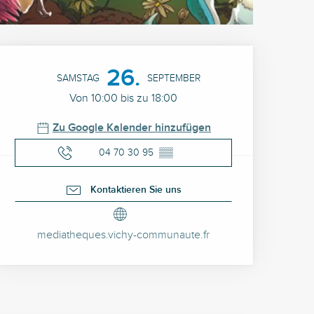
Öffnungszeiten & Kontak
26.
SAMSTAG
SEPTEMBER
Von 10:00 bis zu 18:00
Zu Google Kalender hinzufügen
04 70 30 95
▒▒
Kontaktieren Sie uns
mediatheques.vichy-communaute.fr