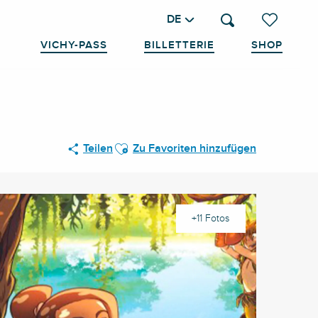
DE
Suche
Voir les favo
VICHY-PASS
BILLETTERIE
SHOP
Ajouter aux favoris
Teilen
Zu Favoriten hinzufügen
+11 Fotos