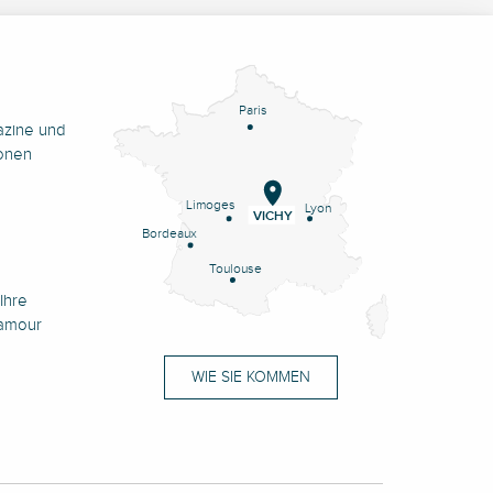
Paris
azine und
onen
Limoges
Lyon
VICHY
Bordeaux
Toulouse
Ihre
namour
WIE SIE KOMMEN