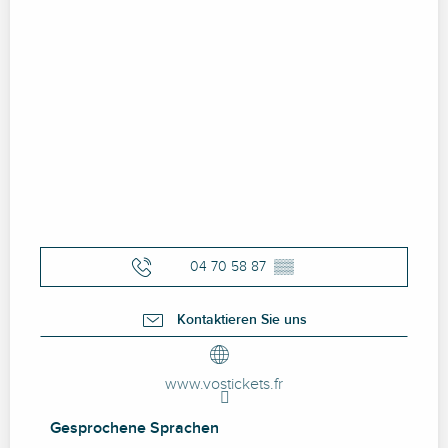
04 70 58 87
▒▒
Kontaktieren Sie uns
www.vostickets.fr
Gesprochene Sprachen
Gesprochene Sprachen