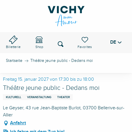
Aller
au
VICHY-PASS
contenu
principal
DE
Voir les favoris
Suche
Billetterie
Shop
Startseite
Théâtre jeune public - Dedans moi
Freitag 15. januar 2027 von 17:30 bis zu 18:00
Théâtre jeune public - Dedans moi
KULTURELL
VERANSTALTUNG
THEATER
Le Geyser, 43 rue Jean-Baptiste Burlot, 03700 Bellerive-sur-
Allier
Anfahrt
Ich fahre mit dem Zug hin!