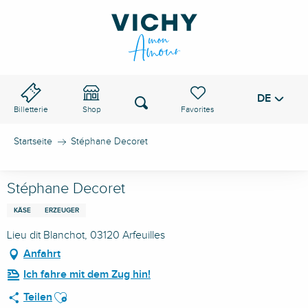
Aller
au
VICHY-PASS
contenu
principal
DE
Voir les favoris
Suche
Billetterie
Shop
Startseite
Stéphane Decoret
Stéphane Decoret
KÄSE
ERZEUGER
Lieu dit Blanchot, 03120 Arfeuilles
Anfahrt
Ich fahre mit dem Zug hin!
Ajouter aux favoris
Teilen