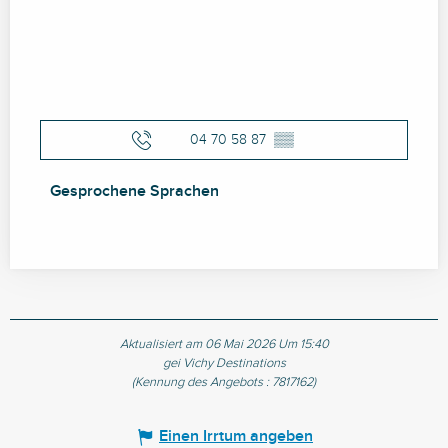
04 70 58 87
▒▒
Gesprochene Sprachen
Gesprochene Sprachen
Aktualisiert am 06 Mai 2026 Um 15:40
gei Vichy Destinations
(Kennung des Angebots :
7817162
)
Einen Irrtum angeben