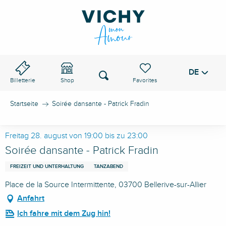
Aller
au
VICHY-PASS
contenu
principal
DE
Voir les favoris
Suche
Billetterie
Shop
Startseite
Soirée dansante - Patrick Fradin
Freitag 28. august von 19:00 bis zu 23:00
Soirée dansante - Patrick Fradin
FREIZEIT UND UNTERHALTUNG
TANZABEND
Place de la Source Intermittente, 03700 Bellerive-sur-Allier
Anfahrt
Ich fahre mit dem Zug hin!