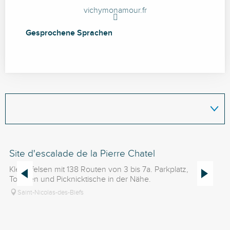
vichymonamour.fr
Gesprochene Sprachen
Gesprochene Sprachen
Site d'escalade de la Pierre Chatel
Si
Kletterfelsen mit 138 Routen von 3 bis 7a. Parkplatz,
Kl
Toiletten und Picknicktische in der Nähe.
mö
Saint-Nicolas-des-Biefs