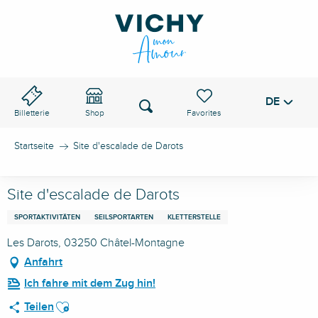
Aller
au
VICHY-PASS
contenu
principal
DE
Voir les favoris
Suche
Billetterie
Shop
Startseite
Site d'escalade de Darots
Site d'escalade de Darots
SPORTAKTIVITÄTEN
SEILSPORTARTEN
KLETTERSTELLE
Les Darots, 03250 Châtel-Montagne
Anfahrt
Ich fahre mit dem Zug hin!
Ajouter aux favoris
Teilen