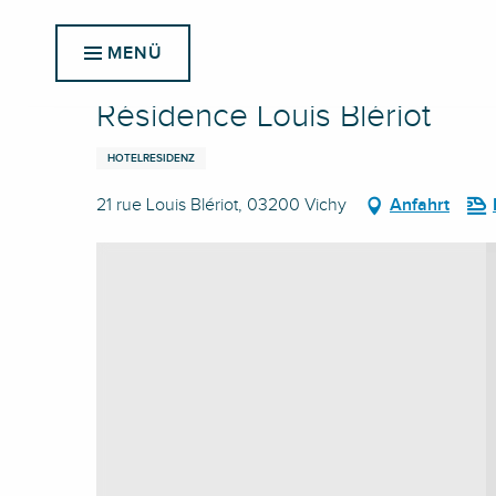
Aller
Startseite
Résidence Louis Blériot
au
MENÜ
contenu
principal
Résidence Louis Blériot
HOTELRESIDENZ
21 rue Louis Blériot, 03200 Vichy
Anfahrt