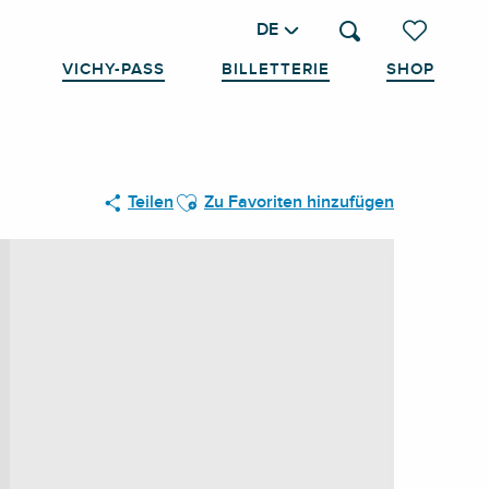
DE
Suche
Voir les favo
VICHY-PASS
BILLETTERIE
SHOP
Ajouter aux favoris
Teilen
Zu Favoriten hinzufügen