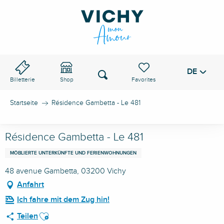
Aller
au
VICHY-PASS
contenu
principal
DE
Voir les favoris
Suche
Billetterie
Shop
Startseite
Résidence Gambetta - Le 481
Résidence Gambetta - Le 481
MÖBLIERTE UNTERKÜNFTE UND FERIENWOHNUNGEN
48 avenue Gambetta, 03200 Vichy
Anfahrt
Ich fahre mit dem Zug hin!
Ajouter aux favoris
Teilen