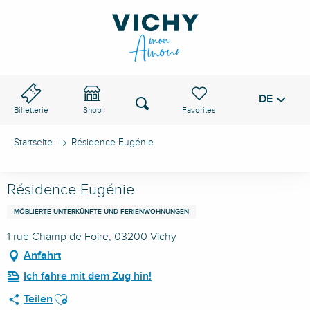
Aller
au
VICHY-PASS
contenu
principal
DE
Voir les favoris
Suche
Billetterie
Shop
Startseite
Résidence Eugénie
Résidence Eugénie
MÖBLIERTE UNTERKÜNFTE UND FERIENWOHNUNGEN
1 rue Champ de Foire, 03200 Vichy
Anfahrt
Ich fahre mit dem Zug hin!
Ajouter aux favoris
Teilen