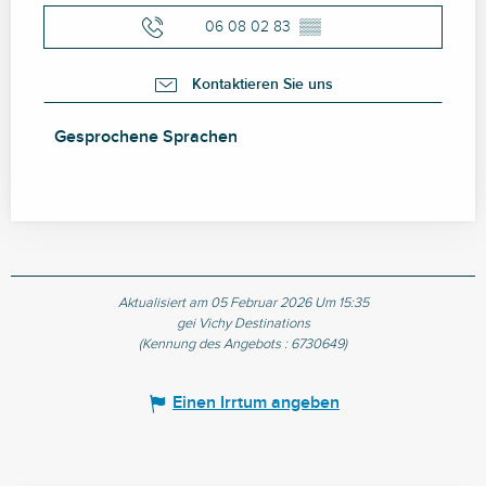
06 08 02 83
▒▒
Kontaktieren Sie uns
Gesprochene Sprachen
Gesprochene Sprachen
Aktualisiert am 05 Februar 2026 Um 15:35
gei Vichy Destinations
(Kennung des Angebots :
6730649
)
Einen Irrtum angeben