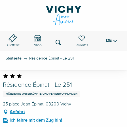
Aller
au
VICHY-PASS
contenu
principal
DE
Voir les favoris
Suche
Billetterie
Shop
Startseite
Résidence Épinat - Le 251
Résidence Épinat - Le 251
MÖBLIERTE UNTERKÜNFTE UND FERIENWOHNUNGEN
25 place Jean Épinat, 03200 Vichy
Anfahrt
Ich fahre mit dem Zug hin!