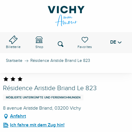
Aller
au
VICHY-PASS
contenu
principal
DE
Voir les favoris
Suche
Billetterie
Shop
Startseite
Résidence Aristide Briand Le 823
Résidence Aristide Briand Le 823
MÖBLIERTE UNTERKÜNFTE UND FERIENWOHNUNGEN
8 avenue Aristide Briand, 03200 Vichy
Anfahrt
Ich fahre mit dem Zug hin!