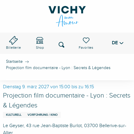
Aller
au
VICHY-PASS
contenu
principal
DE
Voir les favoris
Suche
Billetterie
Shop
Startseite
Projection film documentaire - Lyon : Secrets & Légendes
Dienstag 9. märz 2027 von 15:00 bis zu 16:15
Projection film documentaire - Lyon : Secrets
& Légendes
KULTURELL
VORFÜHRUNG / KINO
Le Geyser, 43 rue Jean-Baptiste Burlot, 03700 Bellerive-sur-
Allier