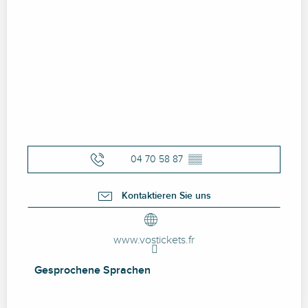
04 70 58 87
▒▒
Kontaktieren Sie uns
www.vostickets.fr
Gesprochene Sprachen
Gesprochene Sprachen