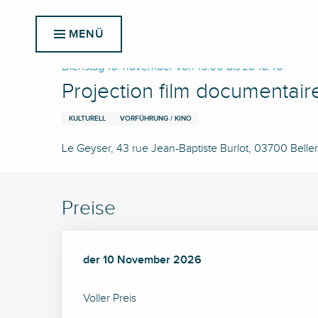
Aller
Startseite
Projection film documentaire - Frida Viva la V
au
MENÜ
contenu
principal
Dienstag 10. november von 15:00 bis zu 16:40
Projection film documentaire
KULTURELL
VORFÜHRUNG / KINO
Le Geyser, 43 rue Jean-Baptiste Burlot, 03700 Belleri
Preise
der
der
10 November 2026
10 November 2026
Voller Preis