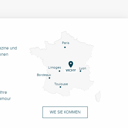
Paris
azine und
onen
Limoges
Lyon
VICHY
Bordeaux
Toulouse
Ihre
namour
WIE SIE KOMMEN