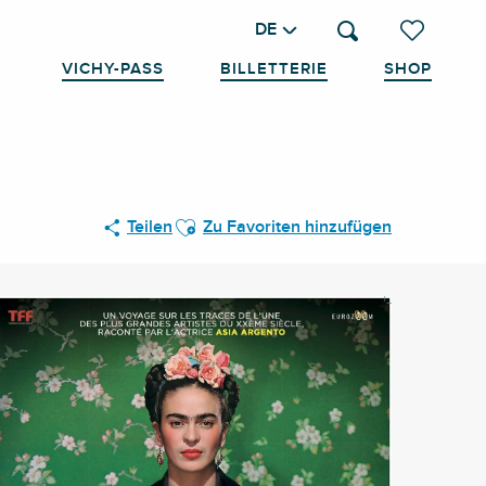
DE
Suche
Voir les favo
VICHY-PASS
BILLETTERIE
SHOP
Ajouter aux favoris
Teilen
Zu Favoriten hinzufügen