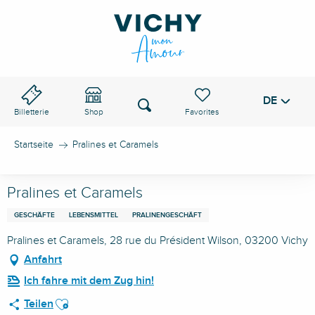
Aller
au
VICHY-PASS
contenu
principal
DE
Voir les favoris
Suche
Billetterie
Shop
Startseite
Pralines et Caramels
Pralines et Caramels
GESCHÄFTE
LEBENSMITTEL
PRALINENGESCHÄFT
Pralines et Caramels, 28 rue du Président Wilson, 03200 Vichy
Anfahrt
Ich fahre mit dem Zug hin!
Ajouter aux favoris
Teilen