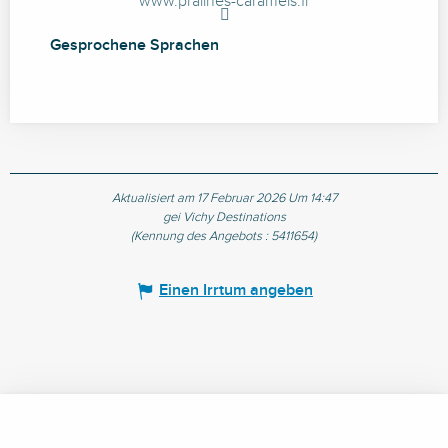
www.pralines-caramels.fr
Gesprochene Sprachen
Gesprochene Sprachen
Aktualisiert am 17 Februar 2026 Um 14:47
gei Vichy Destinations
(Kennung des Angebots :
5411654
)
Einen Irrtum angeben