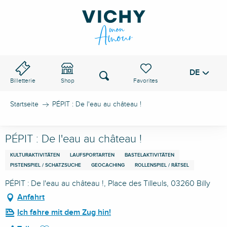
Aller
au
VICHY-PASS
contenu
principal
DE
Voir les favoris
Suche
Billetterie
Shop
Startseite
PÉPIT : De l'eau au château !
PÉPIT : De l'eau au château !
KULTURAKTIVITÄTEN
LAUFSPORTARTEN
BASTELAKTIVITÄTEN
PISTENSPIEL / SCHATZSUCHE
GEOCACHING
ROLLENSPIEL / RÄTSEL
PÉPIT : De l'eau au château !, Place des Tilleuls, 03260 Billy
Anfahrt
Ich fahre mit dem Zug hin!
Ajouter aux favoris