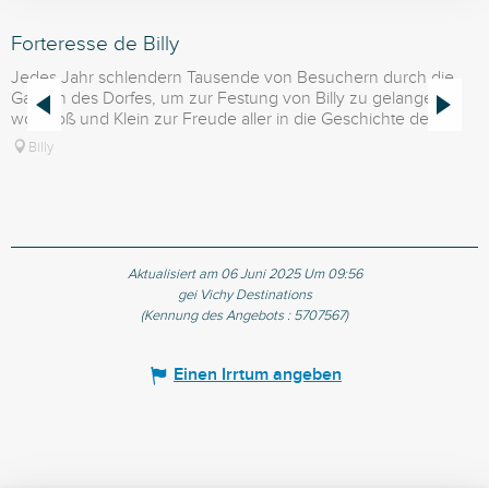
Forteresse de Billy
L
l
Jedes Jahr schlendern Tausende von Besuchern durch die
Gassen des Dorfes, um zur Festung von Billy zu gelangen,
wo Groß und Klein zur Freude aller in die Geschichte der...
Billy
Aktualisiert am 06 Juni 2025 Um 09:56
gei Vichy Destinations
(Kennung des Angebots :
5707567
)
Einen Irrtum angeben