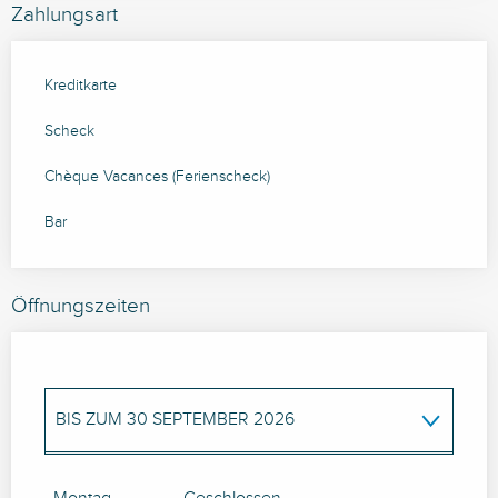
Zahlungsart
Kreditkarte
Scheck
Chèque Vacances (Ferienscheck)
Bar
Öffnungszeiten
BIS ZUM
30 SEPTEMBER 2026
VOM
1 JANUAR 2026
BIS ZUM
2 JANUAR
2026