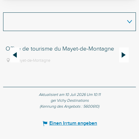
Office de tourisme du Mayet-de-Montagne
Of
Le Mayet-de-Montagne
Aktualisiert am 10 Juli 2026 Um 10:11
gei Vichy Destinations
(Kennung des Angebots :
5600610
)
Einen Irrtum angeben