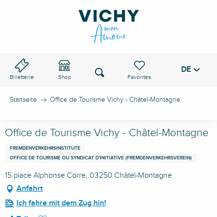
Aller
au
VICHY-PASS
contenu
principal
DE
Voir les favoris
Suche
Billetterie
Shop
Startseite
Office de Tourisme Vichy - Châtel-Montagne
Office de Tourisme Vichy - Châtel-Montagne
FREMDENVERKEHRSINSTITUTE
OFFICE DE TOURISME OU SYNDICAT D'INITIATIVE (FREMDENVERKEHRSVEREIN)
15 place Alphonse Corre, 03250 Châtel-Montagne
Anfahrt
Ich fahre mit dem Zug hin!
Ajouter aux favoris