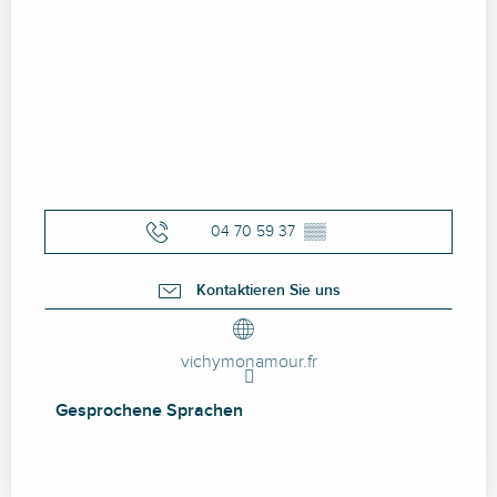
04 70 59 37
▒▒
Kontaktieren Sie uns
vichymonamour.fr
Gesprochene Sprachen
Gesprochene Sprachen