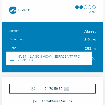
25min
Leicht
Abfahrt
Abrest
Praktische Informationen
Entfernung
3.9 km
Höhe
262 m
Dokumentation
N°L84 – LIAISON VICHY - ESPACE VTT-FFC
Mit GP
VICHY MO...
Öffnungszeiten & Kontaktdaten
04 70 59 37
▒▒
Kontaktieren Sie uns