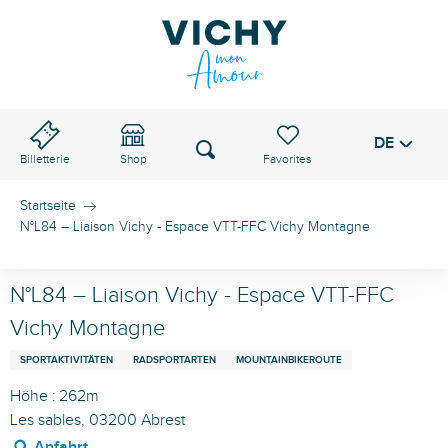
Aller
au
VICHY-PASS
contenu
principal
DE
Voir les favoris
Suche
Billetterie
Shop
Startseite
N°L84 – Liaison Vichy - Espace VTT-FFC Vichy Montagne
N°L84 – Liaison Vichy - Espace VTT-FFC
Vichy Montagne
SPORTAKTIVITÄTEN
RADSPORTARTEN
MOUNTAINBIKEROUTE
Höhe : 262m
Les sables, 03200 Abrest
Anfahrt