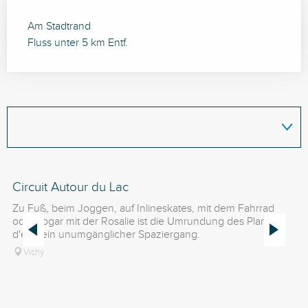
Am Stadtrand
Fluss unter 5 km Entf.
Circuit Autour du Lac
N°
V
Zu Fuß, beim Joggen, auf Inlineskates, mit dem Fahrrad
oder sogar mit der Rosalie ist die Umrundung des Plan
Vo
d'eau ein unumgänglicher Spaziergang.
wa
Vichy
Sa