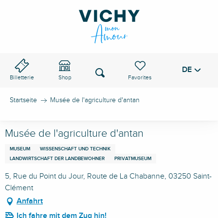
Aller
au
VICHY-PASS
contenu
principal
DE
Voir les favoris
Suche
Billetterie
Shop
Startseite
Musée de l'agriculture d'antan
Musée de l'agriculture d'antan
MUSEUM
WISSENSCHAFT UND TECHNIK
LANDWIRTSCHAFT DER LANDBEWOHNER
PRIVATMUSEUM
5, Rue du Point du Jour, Route de La Chabanne, 03250 Saint-
Clément
Anfahrt
Ich fahre mit dem Zug hin!