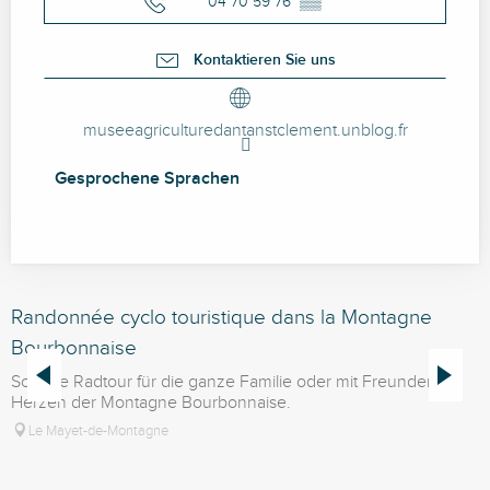
04 70 59 76
▒▒
Kontaktieren Sie uns
museeagriculturedantanstclement.unblog.fr
Gesprochene Sprachen
Gesprochene Sprachen
Randonnée cyclo touristique dans la Montagne
N
Bourbonnaise
Schöne Radtour für die ganze Familie oder mit Freunden im
A
Herzen der Montagne Bourbonnaise.
K
Le Mayet-de-Montagne