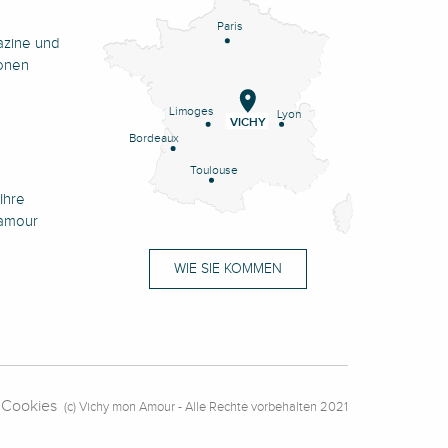
Paris
azine und
onen
Limoges
Lyon
VICHY
Bordeaux
Toulouse
Ihre
namour
WIE SIE KOMMEN
Cookies
(c) Vichy mon Amour - Alle Rechte vorbehalten 2021