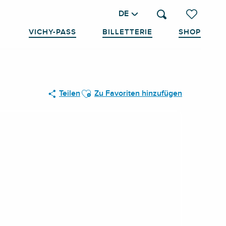
DE
Suche
Voir les favo
VICHY-PASS
BILLETTERIE
SHOP
Ajouter aux favoris
Teilen
Zu Favoriten hinzufügen