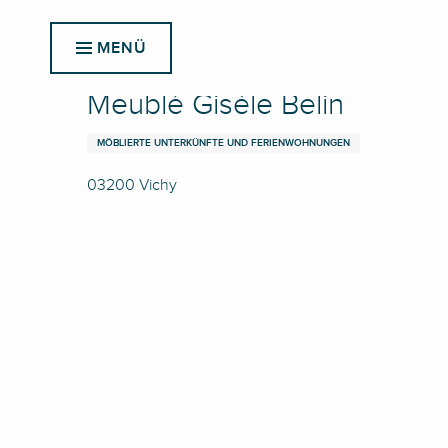
Aller
Startseite
Meublé Gisèle Belin
au
MENÜ
contenu
principal
Meublé Gisèle Belin
MÖBLIERTE UNTERKÜNFTE UND FERIENWOHNUNGEN
03200 Vichy