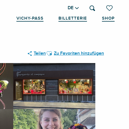
DE
Suche
Voir les favo
VICHY-PASS
BILLETTERIE
SHOP
Ajouter aux favoris
Teilen
Zu Favoriten hinzufügen