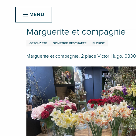
Aller
Startseite
Marguerite et compagnie
au
MENÜ
contenu
principal
Marguerite et compagnie
GESCHÄFTE
SONSTIGE GESCHÄFTE
FLORIST
Marguerite et compagnie, 2 place Victor Hugo, 033