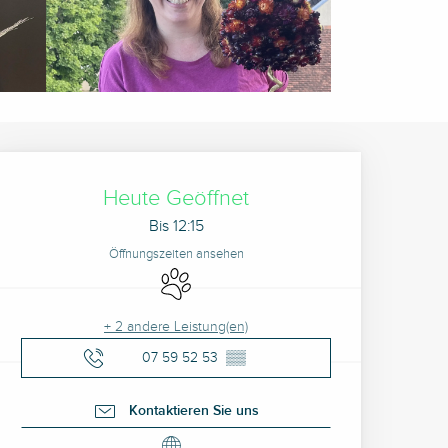
Öffnungszeiten & Kontak
Heute Geöffnet
Bis 12:15
Öffnungszeiten ansehen
Tiere erlaubt
+ 2 andere Leistung(en)
07 59 52 53
▒▒
Kontaktieren Sie uns