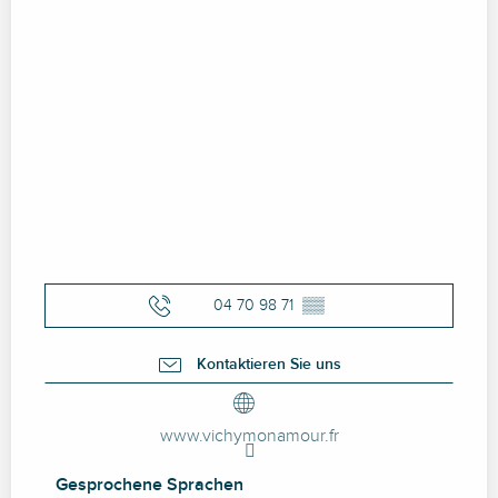
04 70 98 71
▒▒
Kontaktieren Sie uns
www.vichymonamour.fr
Gesprochene Sprachen
Gesprochene Sprachen