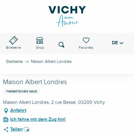
Aller
au
VICHY-PASS
contenu
principal
DE
Voir les favoris
Suche
Billetterie
Shop
Startseite
Maison Albert Londres
Maison Albert Londres
THEMATISCHES HAUS
Maison Albert Londres, 2 rue Besse, 03200 Vichy
Anfahrt
Ich fahre mit dem Zug hin!
Ajouter aux favoris
Teilen