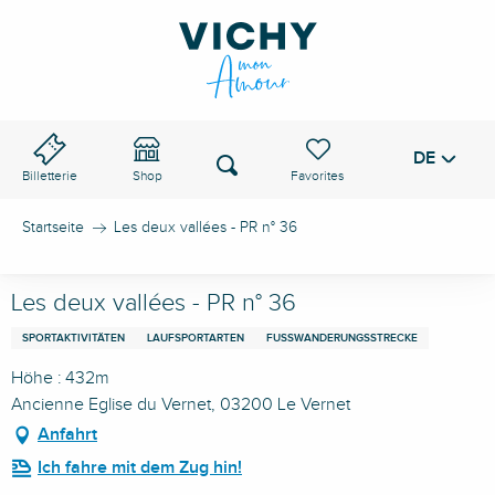
Aller
au
VICHY-PASS
contenu
principal
DE
Voir les favoris
Suche
Billetterie
Shop
Startseite
Les deux vallées - PR n° 36
Les deux vallées - PR n° 36
SPORTAKTIVITÄTEN
LAUFSPORTARTEN
FUSSWANDERUNGSSTRECKE
Höhe : 432m
Ancienne Eglise du Vernet, 03200 Le Vernet
Anfahrt
Ich fahre mit dem Zug hin!