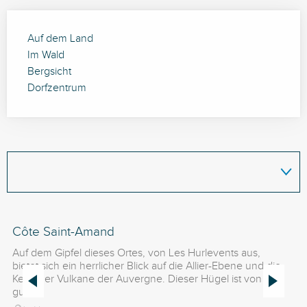
Auf dem Land
Im Wald
Bergsicht
Dorfzentrum
Côte Saint-Amand
Ba
pl
Auf dem Gipfel dieses Ortes, von Les Hurlevents aus,
bietet sich ein herrlicher Blick auf die Allier-Ebene und die
Dr
Kette der Vulkane der Auvergne. Dieser Hügel ist von
ge
gut...
Le