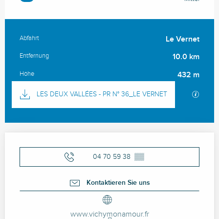
Abfahrt
Le Vernet
Praktische Informationen
Entfernung
10.0 km
Höhe
432 m
Dokumentation
Mit GP
LES DEUX VALLÉES - PR N° 36_LE VERNET
Öffnungszeiten & Kontaktdaten
04 70 59 38
▒▒
Kontaktieren Sie uns
www.vichymonamour.fr