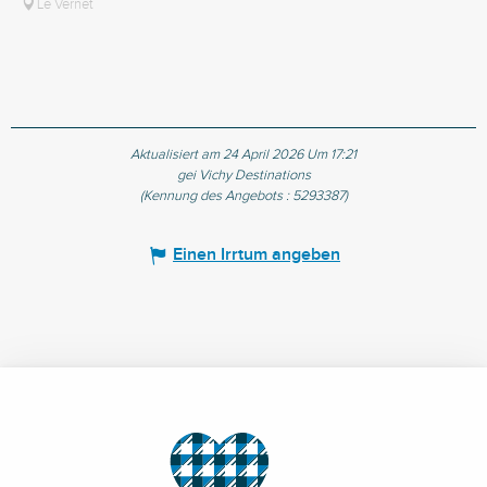
Le Vernet
vo
Aktualisiert am 24 April 2026 Um 17:21
gei Vichy Destinations
(Kennung des Angebots :
5293387
)
Einen Irrtum angeben