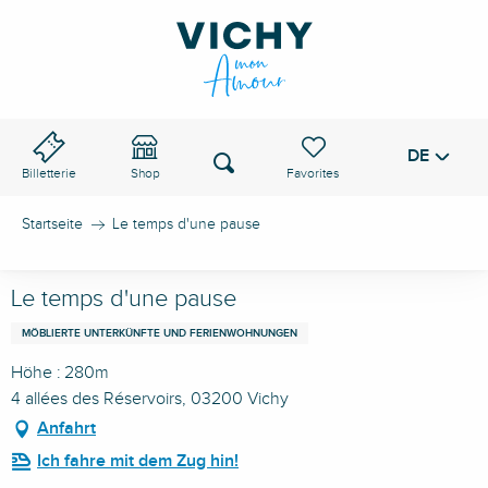
Aller
au
VICHY-PASS
contenu
principal
DE
Voir les favoris
Suche
Billetterie
Shop
Startseite
Le temps d'une pause
Le temps d'une pause
MÖBLIERTE UNTERKÜNFTE UND FERIENWOHNUNGEN
Höhe : 280m
4 allées des Réservoirs, 03200 Vichy
Anfahrt
Ich fahre mit dem Zug hin!