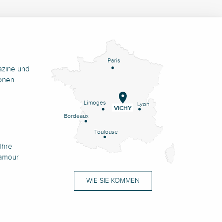
Paris
azine und
onen
Limoges
Lyon
VICHY
Bordeaux
Toulouse
Ihre
namour
WIE SIE KOMMEN