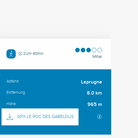
2Uhr 40min
Mittel
Abfahrt
Laprugne
Praktische Information
Entfernung
8.0 km
Höhe
965 m
Dokumentation
Mit GPX / KML-D
GPX LE ROC DES GABELOUS