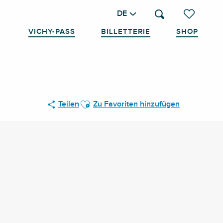
DE
Suche
Voir les favo
VICHY-PASS
BILLETTERIE
SHOP
Ajouter aux favoris
Teilen
Zu Favoriten hinzufügen