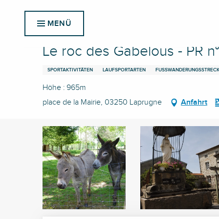
Aller
Startseite
Le roc des Gabelous - PR n°6
au
MENÜ
contenu
principal
Le roc des Gabelous - PR n
SPORTAKTIVITÄTEN
LAUFSPORTARTEN
FUSSWANDERUNGSSTRECK
Höhe : 965m
place de la Mairie, 03250 Laprugne
Anfahrt