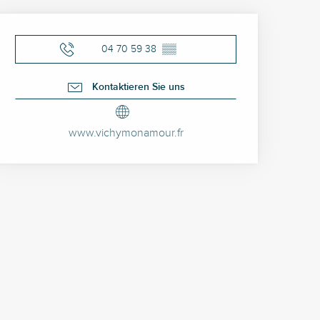
Öffnungszeiten & Kontak
04 70 59 38
▒▒
Kontaktieren Sie uns
www.vichymonamour.fr