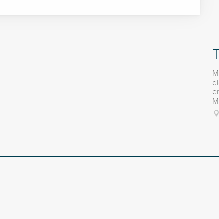
T
M
d
er
M