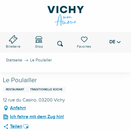
Aller
au
VICHY-PASS
contenu
principal
DE
Voir les favoris
Suche
Billetterie
Shop
Startseite
Le Poulailler
Le Poulailler
RESTAURANT
TRADITIONELLE KÜCHE
12 rue du Casino, 03200 Vichy
Anfahrt
Ich fahre mit dem Zug hin!
Ajouter aux favoris
Teilen