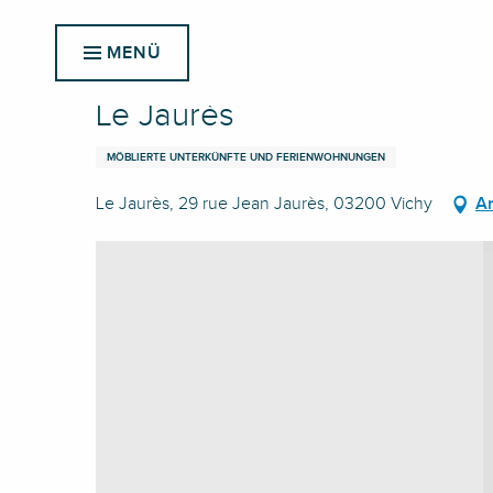
Aller
Startseite
Le Jaurès
au
MENÜ
contenu
principal
Le Jaurès
MÖBLIERTE UNTERKÜNFTE UND FERIENWOHNUNGEN
Le Jaurès, 29 rue Jean Jaurès, 03200 Vichy
An