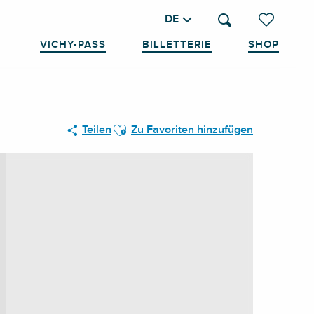
DE
Suche
Voir les favo
VICHY-PASS
BILLETTERIE
SHOP
Ajouter aux favoris
Teilen
Zu Favoriten hinzufügen