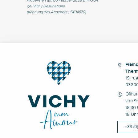
Aktualisiert am 03 Februar 2026 Um 13:34
gei Vichy Destinations
(Kennung des Angebots :
5494670
)
Fremd
Therm
19, ru
03200
Öffnu
von 9:
18:30 
18 Uhr
+33 (0