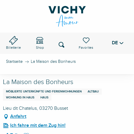
Aller
au
VICHY-PASS
contenu
principal
DE
Voir les favoris
Suche
Billetterie
Shop
Startseite
La Maison des Bonheurs
La Maison des Bonheurs
MÖBLIERTE UNTERKÜNFTE UND FERIENWOHNUNGEN
ALTBAU
WOHNUNG IN HAUS
HAUS
Lieu dit Chatelus, 03270 Busset
Anfahrt
Ich fahre mit dem Zug hin!
Ajouter aux favoris