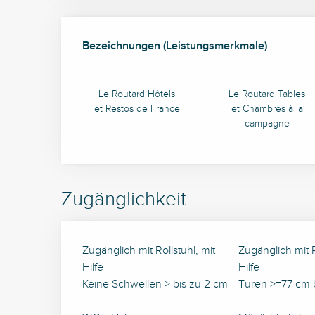
Leistungensmöglich
Bezeichnungen (Leistungsmerkmale)
Bezeichnungen (Leistungsmerkmale)
Le Routard Hôtels
Le Routard Tables
et Restos de France
et Chambres à la
campagne
Zugänglichkeit
Zugänglich mit Rollstuhl, mit
Zugänglich mit 
Hilfe
Hilfe
Keine Schwellen > bis zu 2 cm
Türen >=77 cm b