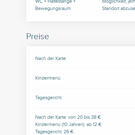
WC + Haltestange +
Möglichkeit, j
Bewegungsraum
Standort abzus
Preise
Preise 2026
Nach der Karte
Kindermenü
Tagesgericht
Nach der Karte: von 20 bis 38 €
Kindermenü (10 Jahren): ab 12 €
Tagesgericht: 26 €.