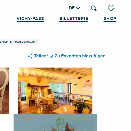
DE
Suche
Voir les favo
VICHY-PASS
BILLETTERIE
SHOP
GERICHTE "HAUSGEMACHT"
Ajouter aux favoris
Teilen
Zu Favoriten hinzufügen