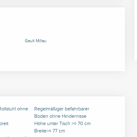
keiten
Gault Millau
Rollstuhl ohne
Regelmäßiger befahrbarer
Boden ohne Hindernisse
reit
Höhe unter Tisch >= 70 cm
Breite>= 77 cm