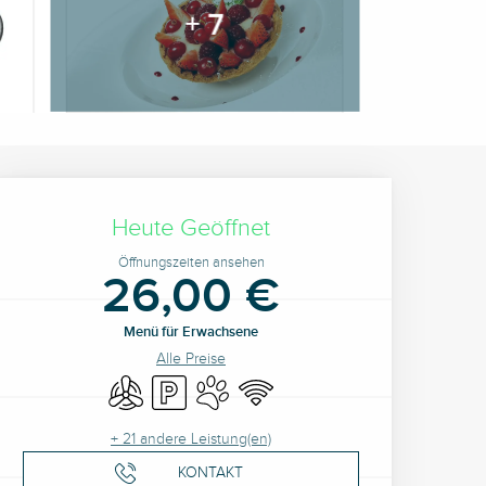
+ 7
Öffnungszeiten & Kontak
Heute Geöffnet
Öffnungszeiten ansehen
26,00 €
Menü für Erwachsene
Alle Preise
Klimaanlage
Parkplatz
Tiere erlaubt
Wi-Fi
+ 21 andere Leistung(en)
KONTAKT