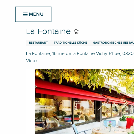
Aller
Startseite
La Fontaine
au
MENÜ
contenu
principal
La Fontaine
RESTAURANT
TRADITIONELLE KÜCHE
GASTRONOMISCHES RESTA
La Fontaine, 16 rue de la Fontaine Vichy-Rhue, 0330
Vieux