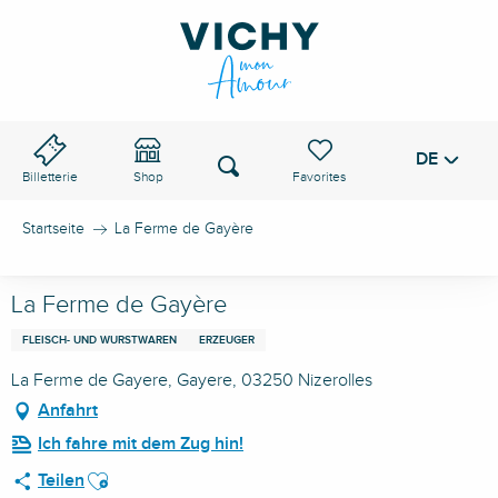
Aller
au
VICHY-PASS
contenu
principal
DE
Voir les favoris
Suche
Billetterie
Shop
Startseite
La Ferme de Gayère
La Ferme de Gayère
FLEISCH- UND WURSTWAREN
ERZEUGER
La Ferme de Gayere, Gayere, 03250 Nizerolles
Anfahrt
Ich fahre mit dem Zug hin!
Ajouter aux favoris
Teilen