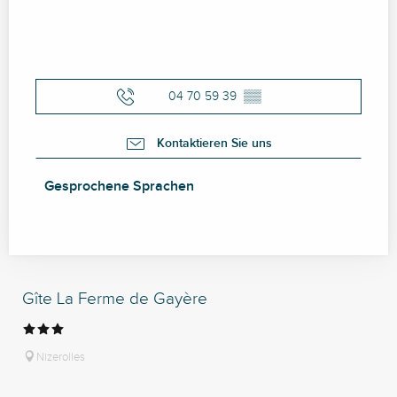
04 70 59 39
▒▒
Kontaktieren Sie uns
Gesprochene Sprachen
Gesprochene Sprachen
Gîte La Ferme de Gayère
Nizerolles