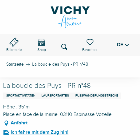
Aller
au
VICHY-PASS
contenu
principal
DE
Voir les favoris
Suche
Billetterie
Shop
Startseite
La boucle des Puys - PR n°48
La boucle des Puys - PR n°48
SPORTAKTIVITÄTEN
LAUFSPORTARTEN
FUSSWANDERUNGSSTRECKE
Höhe : 351m
Place en face de la mairie, 03110 Espinasse-Vozelle
Anfahrt
Ich fahre mit dem Zug hin!