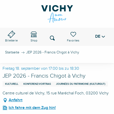
Aller
au
VICHY-PASS
contenu
principal
DE
Voir les favoris
Suche
Billetterie
Shop
Startseite
JEP 2026 - Francis Chigot à Vichy
Freitag 18. september von 17:00 bis zu 18:30
JEP 2026 - Francis Chigot à Vichy
KULTURELL
KONFERENZ/VORTRAG
JOURNÉES DU PATRIMOINE (KULTURGUT)
Centre culturel de Vichy, 15 rue Maréchal Foch, 03200 Vichy
Anfahrt
Ich fahre mit dem Zug hin!