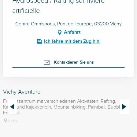
Hydrospeed / Rafting sur rivière
artificielle
Centre Omnisports, Pont de l'Europe, 03200 Vichy
Anfahrt
Ich fahre mit dem Zug hin!
Kontaktieren Sie uns
Vichy Aventure
P
Freizeitzentrum mit verschiedenen Aktivitäten: Rafting,
Kanu- und Kajakverleih, Mountainbiking, Paintball, Bubble
Football.
Vichy