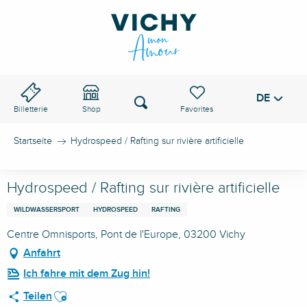
Aller
au
VICHY-PASS
contenu
principal
DE
Voir les favoris
Suche
Billetterie
Shop
Startseite
Hydrospeed / Rafting sur rivière artificielle
Hydrospeed / Rafting sur rivière artificielle
WILDWASSERSPORT
HYDROSPEED
RAFTING
Centre Omnisports, Pont de l'Europe, 03200 Vichy
Anfahrt
Ich fahre mit dem Zug hin!
Ajouter aux favoris
Teilen