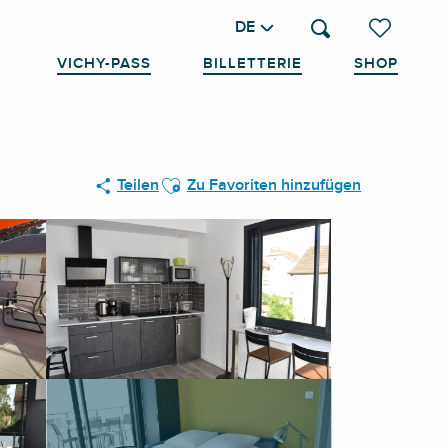
DE
Suche
Voir les favo
VICHY-PASS
BILLETTERIE
SHOP
Ajouter aux favoris
Teilen
Zu Favoriten hinzufügen