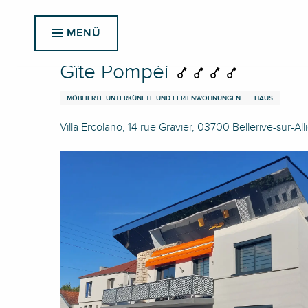
Aller
Startseite
Gîte Pompéi
au
MENÜ
contenu
principal
Gîte Pompéi
MÖBLIERTE UNTERKÜNFTE UND FERIENWOHNUNGEN
HAUS
Villa Ercolano, 14 rue Gravier, 03700 Bellerive-sur-All