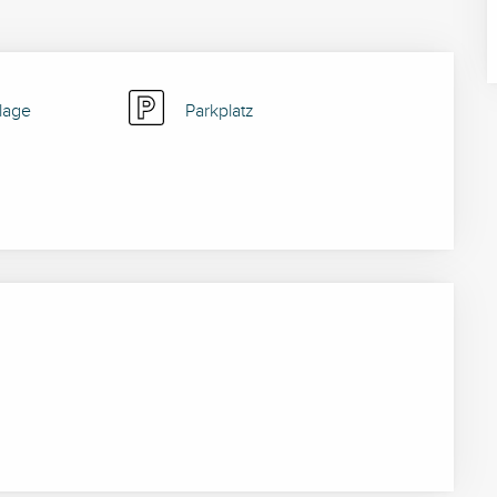
lage
Parkplatz
keiten