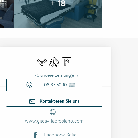
+ 18
Öffnungszeiten & Kontak
Wi-Fi
Klimaanlage
Parkplatz
+ 75 andere Leistung(en)
06 87 50 10
▒▒
Kontaktieren Sie uns
www.gitesvillaercolano.com
Facebook Seite