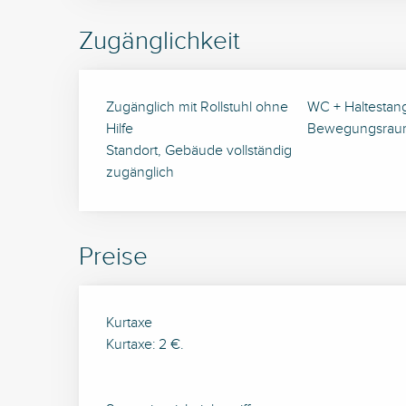
Zugänglichkeit
Zugänglich mit Rollstuhl ohne
WC + Haltestan
Hilfe
Bewegungsrau
Standort, Gebäude vollständig
zugänglich
Preise
Preise 2026
Kurtaxe
Kurtaxe: 2 €.