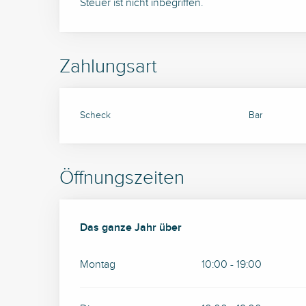
Steuer ist nicht inbegriffen.
Zahlungsart
Scheck
Bar
Öffnungszeiten
Das ganze Jahr über
Das ganze Jahr über
Montag
10:00 - 19:00