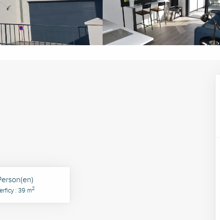
Person(en)
2
rficy : 39 m