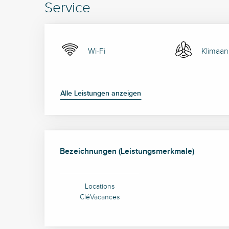
Service
Wi-Fi
Klimaan
Alle Leistungen anzeigen
Leistungensmöglich
Bezeichnungen (Leistungsmerkmale)
Bezeichnungen (Leistungsmerkmale)
Locations
CléVacances