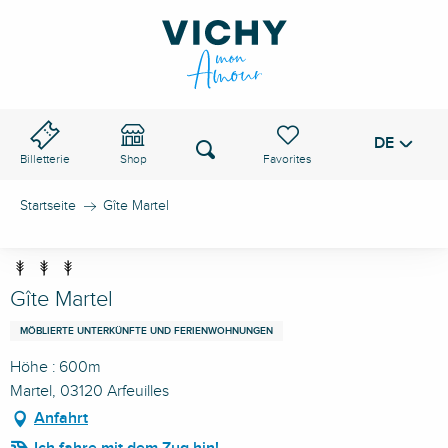
Aller
au
VICHY-PASS
contenu
principal
DE
Voir les favoris
Suche
Billetterie
Shop
Startseite
Gîte Martel
Gîte Martel
MÖBLIERTE UNTERKÜNFTE UND FERIENWOHNUNGEN
Höhe : 600m
Martel, 03120 Arfeuilles
Anfahrt