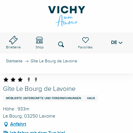
Aller
au
VICHY-PASS
contenu
principal
DE
Voir les favoris
Suche
Billetterie
Shop
Startseite
Gîte Le Bourg de Lavoine
Gîte Le Bourg de Lavoine
MÖBLIERTE UNTERKÜNFTE UND FERIENWOHNUNGEN
HAUS
Höhe : 933m
Le Bourg, 03250 Lavoine
Anfahrt