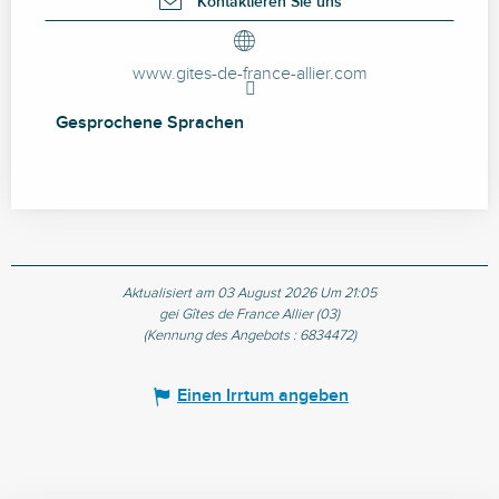
Kontaktieren Sie uns
www.gites-de-france-allier.com
Gesprochene Sprachen
Gesprochene Sprachen
Aktualisiert am 03 August 2026 Um 21:05
gei Gîtes de France Allier (03)
(Kennung des Angebots :
6834472
)
Einen Irrtum angeben