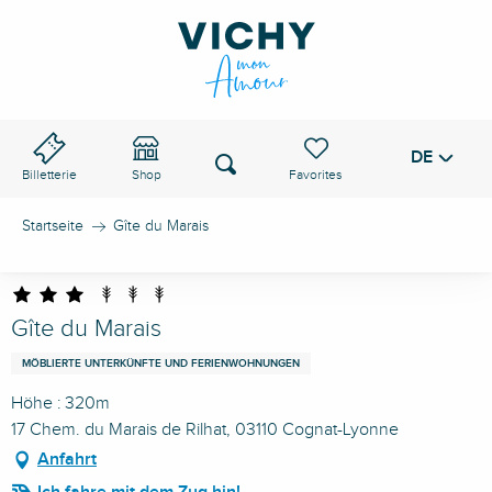
Aller
au
VICHY-PASS
contenu
principal
DE
Voir les favoris
Suche
Billetterie
Shop
Startseite
Gîte du Marais
Gîte du Marais
MÖBLIERTE UNTERKÜNFTE UND FERIENWOHNUNGEN
Höhe : 320m
17 Chem. du Marais de Rilhat, 03110 Cognat-Lyonne
Anfahrt