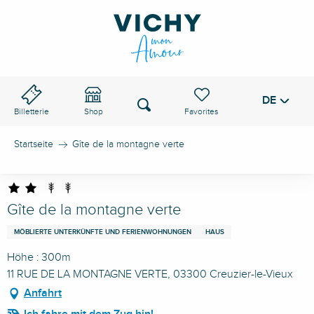
Aller
au
VICHY-PASS
contenu
principal
DE
Voir les favoris
Suche
Billetterie
Shop
Startseite
Gîte de la montagne verte
Gîte de la montagne verte
MÖBLIERTE UNTERKÜNFTE UND FERIENWOHNUNGEN
HAUS
Höhe : 300m
11 RUE DE LA MONTAGNE VERTE, 03300 Creuzier-le-Vieux
Anfahrt