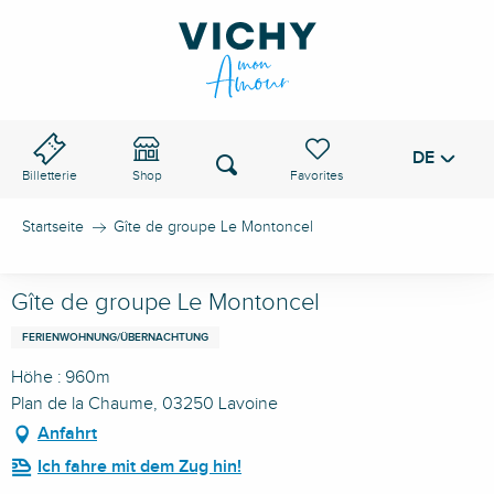
Aller
au
VICHY-PASS
contenu
principal
DE
Voir les favoris
Suche
Billetterie
Shop
Startseite
Gîte de groupe Le Montoncel
Gîte de groupe Le Montoncel
FERIENWOHNUNG/ÜBERNACHTUNG
Höhe : 960m
Plan de la Chaume, 03250 Lavoine
Anfahrt
Ich fahre mit dem Zug hin!