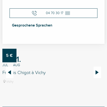
04 70 30 17
▒▒
Gesprochene Sprachen
Gesprochene Sprachen
5
€
1.
31.
JUL
AUG
A
Francis Chigot à Vichy
V
V
Vichy