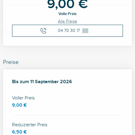
9,00 €
Volle Preis
Alle Preise
04 70 30 17
▒▒
Preise
ab
Bis zum
31 Juli 2026
11 September 2026
bis zum
11 September 2026
Voller Preis
9,00 €
Reduzierter Preis
6,50 €