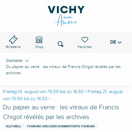
Aller
au
VICHY-PASS
contenu
principal
DE
Voir les favoris
Suche
Billetterie
Shop
Startseite
Du papier au verre : les vitraux de Francis Chigot révélés par les
archives
Freitag 14. august von 15:00 bis zu 16:30 / Freitag 21. august
von 15:00 bis zu 16:30 / ...
Du papier au verre : les vitraux de Francis
Chigot révélés par les archives
KULTURELL
FÜHRUNG UND/ODER KOMMENTIERTE FÜHRUNG