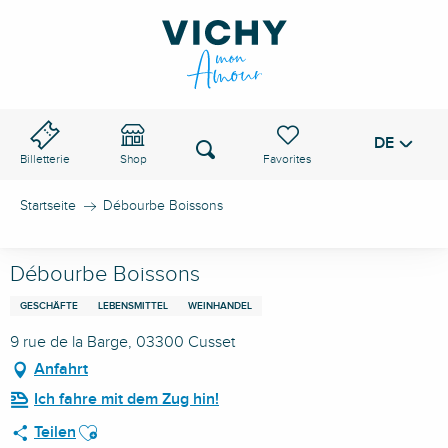
Aller
au
VICHY-PASS
contenu
principal
DE
Voir les favoris
Suche
Billetterie
Shop
Startseite
Débourbe Boissons
Débourbe Boissons
GESCHÄFTE
LEBENSMITTEL
WEINHANDEL
9 rue de la Barge, 03300 Cusset
Anfahrt
Ich fahre mit dem Zug hin!
Ajouter aux favoris
Teilen