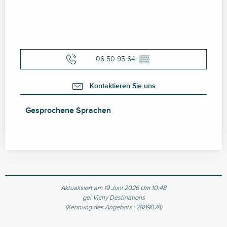
06 50 95 64
▒▒
Kontaktieren Sie uns
Gesprochene Sprachen
Gesprochene Sprachen
Aktualisiert am 19 Juni 2026 Um 10:48
gei Vichy Destinations
(Kennung des Angebots :
7889078
)