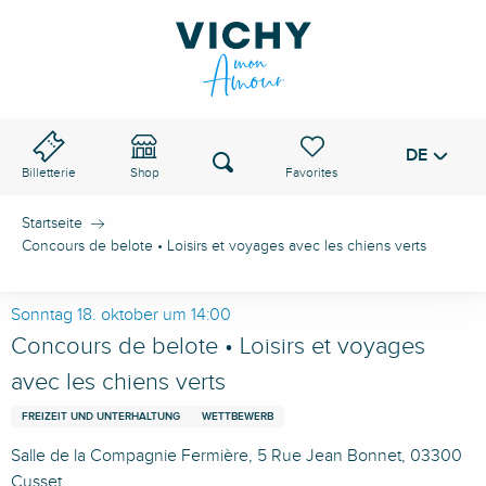
Aller
au
VICHY-PASS
contenu
principal
DE
Voir les favoris
Suche
Billetterie
Shop
Startseite
Concours de belote • Loisirs et voyages avec les chiens verts
Sonntag 18. oktober um 14:00
Concours de belote • Loisirs et voyages
avec les chiens verts
FREIZEIT UND UNTERHALTUNG
WETTBEWERB
Salle de la Compagnie Fermière, 5 Rue Jean Bonnet, 03300
Cusset