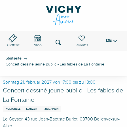
Aller
au
VICHY-PASS
contenu
principal
DE
Voir les favoris
Suche
Billetterie
Shop
Startseite
Concert dessiné jeune public - Les fables de La Fontaine
Sonntag 21. februar 2027 von 17:00 bis zu 18:00
Concert dessiné jeune public - Les fables de
La Fontaine
KULTURELL
KONZERT
ZEICHNEN
Le Geyser, 43 rue Jean-Baptiste Burlot, 03700 Bellerive-sur-
Allier