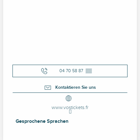
04 70 58 87
▒▒
Kontaktieren Sie uns
www.vostickets.fr
Gesprochene Sprachen
Gesprochene Sprachen